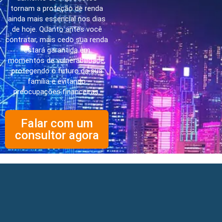
tornam a proteção de renda
ainda mais essencial nos dias
de hoje. Quanto antes você
contratar, mais cedo sua renda
estará garantida em
momentos de vulnerabilidade,
protegendo o futuro da sua
família e evitando
preocupações financeiras.
Falar com um
consultor agora